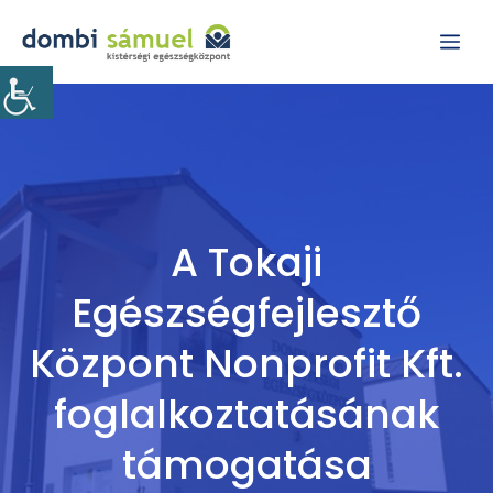
Kilépés
Me
a
tartalomba
A Tokaji
Egészségfejlesztő
Központ Nonprofit Kft.
foglalkoztatásának
támogatása