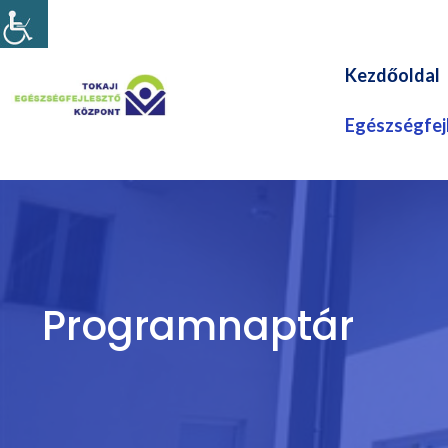
Kilépés
a
tartalomba
Kezdőoldal
Egészségfejl
Programnaptár