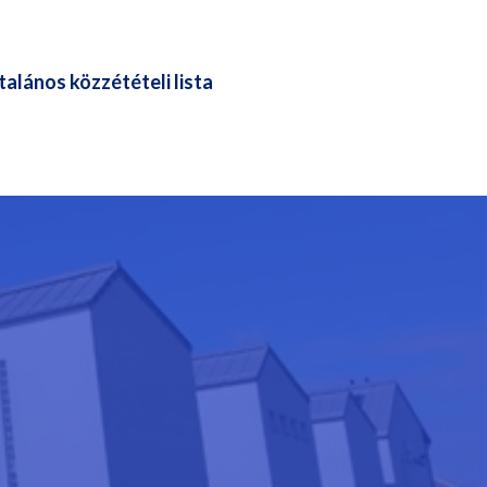
talános közzétételi lista