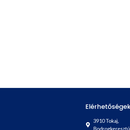
Elérhetősége
3910 Tokaj,
Bodrogkeresztúr