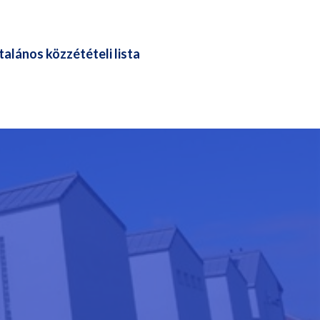
talános közzétételi lista