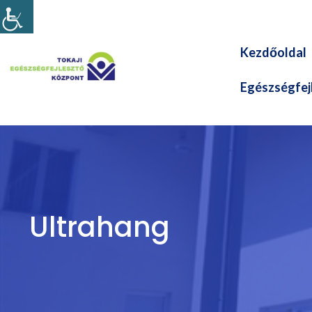
Kilépés
a
tartalomba
Kezdőoldal
Egészségfejl
Ultrahang