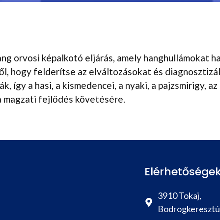
ang orvosi képalkotó eljárás, amely hanghullámokat ha
ől, hogy felderítse az elváltozásokat és diagnosztiz
k, így a hasi, a kismedencei, a nyaki, a pajzsmirigy, a
a magzati fejlődés követésére.
Elérhetősége
3910 Tokaj,
Bodrogkeresztúr