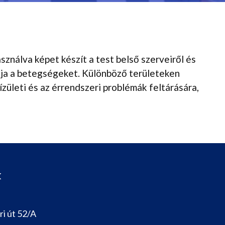
sználva képet készít a test belső szerveiről és
álja a betegségeket. Különböző területeken
z ízületi és az érrendszeri problémák feltárására,
k
i út 52/A