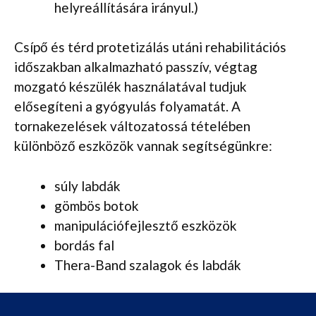
helyreállítására irányul.)
Csípő és térd protetizálás utáni rehabilitációs
időszakban alkalmazható passzív, végtag
mozgató készülék használatával tudjuk
elősegíteni a gyógyulás folyamatát. A
tornakezelések változatossá tételében
különböző eszközök vannak segítségünkre:
súly labdák
gömbös botok
manipulációfejlesztő eszközök
bordás fal
Thera-Band szalagok és labdák