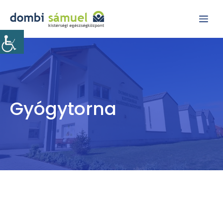
Kilépés
Me
a
tartalomba
Gyógytorna