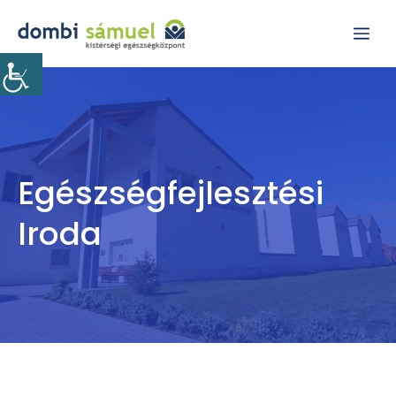
Kilépés
Me
a
tartalomba
Egészségfejlesztési
Iroda