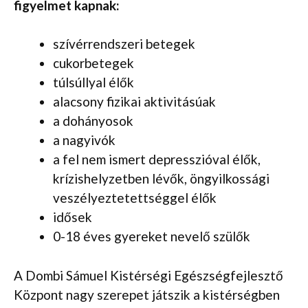
figyelmet kapnak:
szívérrendszeri betegek
cukorbetegek
túlsúllyal élők
alacsony fizikai aktivitásúak
a dohányosok
a nagyivók
a fel nem ismert depresszióval élők,
krízishelyzetben lévők, öngyilkossági
veszélyeztetettséggel élők
idősek
0-18 éves gyereket nevelő szülők
A Dombi Sámuel Kistérségi Egészségfejlesztő
Központ nagy szerepet játszik a kistérségben