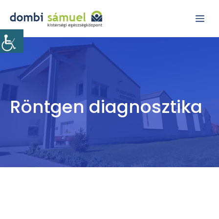
Kilépés
Me
a
tartalomba
Röntgen diagnosztika