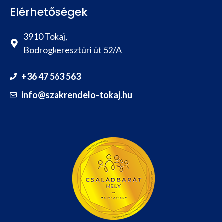
Elérhetőségek
3910 Tokaj,
Bodrogkeresztúri út 52/A
+36 47 563 563
info@szakrendelo-tokaj.hu