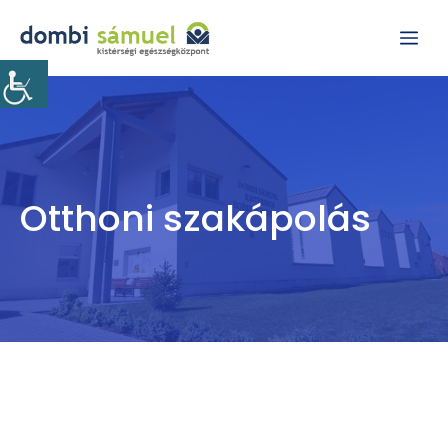
Kilépés
Me
a
tartalomba
Otthoni szakápolás