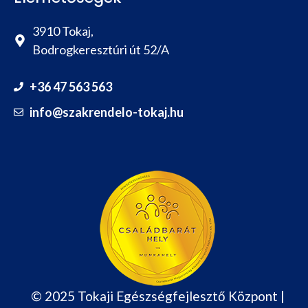
3910 Tokaj,
Bodrogkeresztúri út 52/A
+36 47 563 563
info@szakrendelo-tokaj.hu
© 2025 Tokaji Egészségfejlesztő Központ |