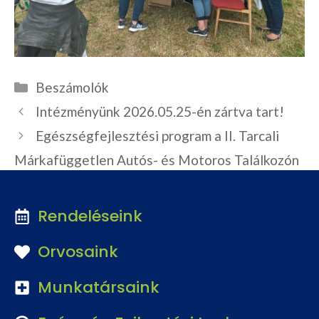
Kategória
Beszámolók
Intézményünk 2026.05.25-én zártva tart!
Egészségfejlesztési program a II. Tarcali
Márkafüggetlen Autós- és Motoros Találkozón
Rendeléseink
Orvosaink
Munkatársaink