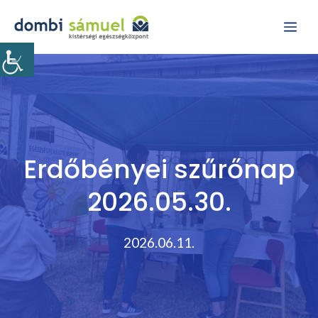
Kilépés
Me
a
tartalomba
Erdőbényei szűrőnap
2026.05.30.
2026.06.11.