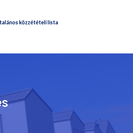
talános közzétételi lista
és