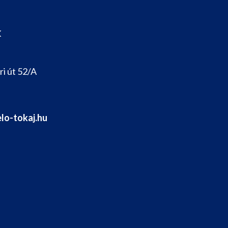
k
i út 52/A
lo-tokaj.hu