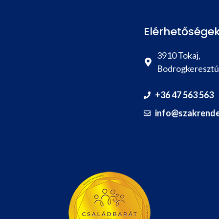
Elérhetősége
3910 Tokaj,
Bodrogkeresztúr
+36 47 563 563
info@szakrende