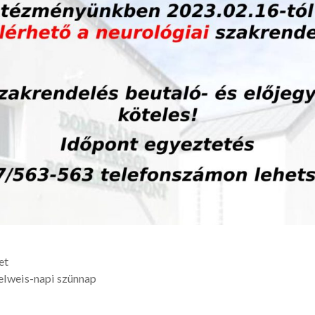
et
lweis-napi szünnap