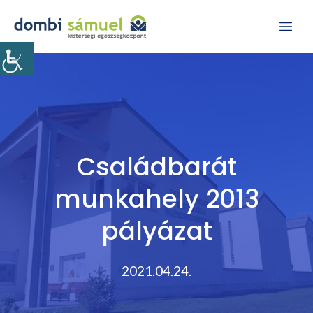
Kilépés
Me
a
tartalomba
Családbarát
munkahely 2013
pályázat
2021.04.24.