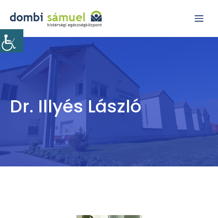
Kilépés
Me
a
tartalomba
Dr. Illyés László