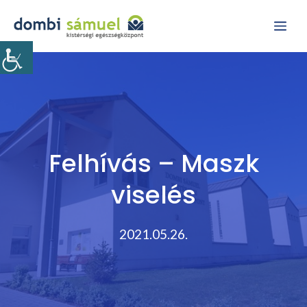
Kilépés
Me
a
tartalomba
Felhívás – Maszk
viselés
2021.05.26.